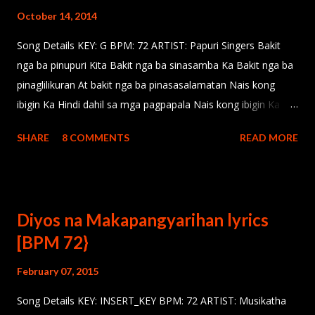
October 14, 2014
Song Details KEY: G BPM: 72 ARTIST: Papuri Singers Bakit
nga ba pinupuri Kita Bakit nga ba sinasamba Ka Bakit nga ba
pinaglilikuran At bakit nga ba pinasasalamatan Nais kong
ibigin Ka Hindi dahil sa mga pagpapala Nais kong ibigin Ka
Hindi dahil sa himala Nais kong ibigin Ka Dahil sa Ikaw ay
SHARE
8 COMMENTS
READ MORE
Ikaw Mahal kita o Diyos Wala nang iba
Diyos na Makapangyarihan lyrics
[BPM 72}
February 07, 2015
Song Details KEY: INSERT_KEY BPM: 72 ARTIST: Musikatha