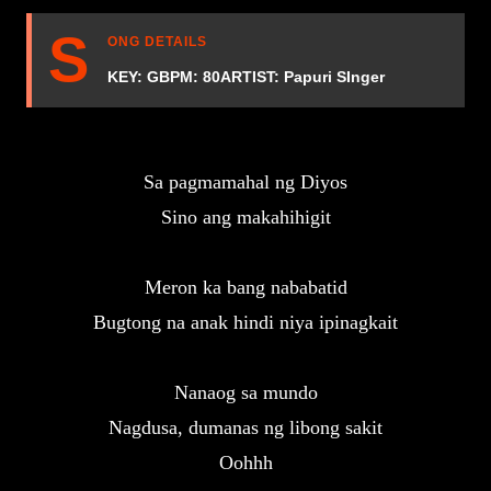
S
ONG DETAILS
KEY: G
BPM: 80
ARTIST: Papuri SInger
Sa pagmamahal ng Diyos

Sino ang makahihigit
Meron ka bang nababatid

Bugtong na anak hindi niya ipinagkait
Nanaog sa mundo

Nagdusa, dumanas ng libong sakit

Oohhh