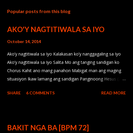
Popular posts from this blog
AKO'Y NAGTITIWALA SA IYO
October 14, 2014
Ako’y nagtitiwala sa Iyo Kalakasan ko’y nanggagaling sa Iyo
Ako’y nagtitiwala sa Iyo Salita Mo ang tanging sandigan ko
Chorus Kahit ano mang panahon Mabigat man ang maging
situasiyon Ikaw lamang ang sandigan Panginoong Hesus (2X)
Bridge Pag-ibig Mo ay sapat Awa Mo’y para sa lahat Kahit
SHARE
6 COMMENTS
READ MORE
ako’y nagkulang Salita Mo ang tanging sandigan ko (chorus
2x ) (Bridge 3X)
BAKIT NGA BA [BPM 72]